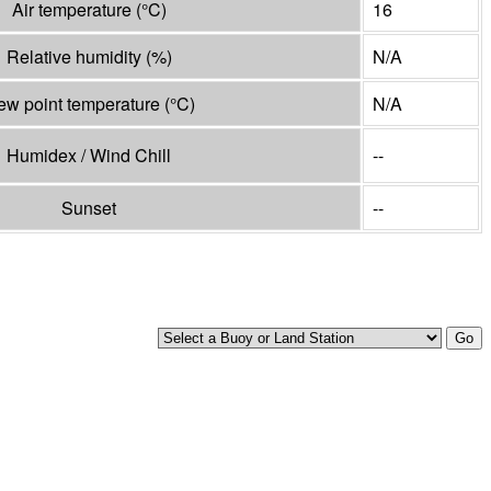
Air temperature
(°
C
)
16
Relative humidity
(%)
N/A
ew point temperature
(°
C
)
N/A
Humidex / Wind Chill
--
Sunset
--